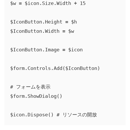
$w = $icon.Size.Width + 15

$IconButton.Height = $h

$IconButton.Width = $w

$IconButton.Image = $icon

$form.Controls.Add($IconButton)

# フォームを表示

$form.ShowDialog()

$icon.Dispose() # リソースの開放