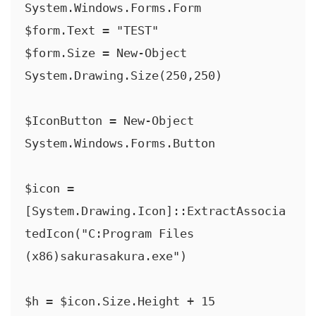
System.Windows.Forms.Form

$form.Text = "TEST"

$form.Size = New-Object 
System.Drawing.Size(250,250)

$IconButton = New-Object 
System.Windows.Forms.Button

$icon = 
[System.Drawing.Icon]::ExtractAssocia
tedIcon("C:Program Files 
(x86)sakurasakura.exe")

$h = $icon.Size.Height + 15
