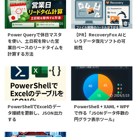
2026/3/16
2026/3/15
Power Queryで休日マスタ
【PR】RecoveryFox AIと
を使い、土日祝を除いた営
いうデータ復元ソフトの可
業日ベースのリードタイムを
能性
計算する方法
2026/3/15
2026/3/15
PowerShellでExcelのデー
PowerShell + XAML + WPF
タ接続を更新し、JSON出力
で作る「JSONデータ件数の
する
円グラフ表示ツール」