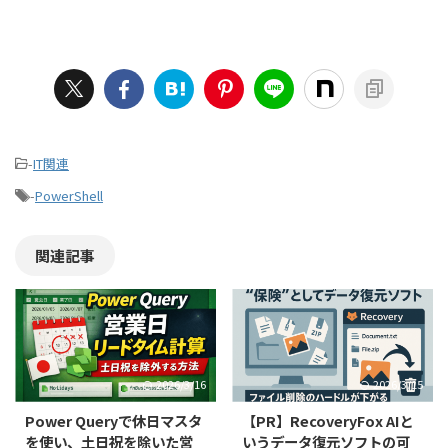
-
IT関連
-
PowerShell
関連記事
2026/3/16
2026/3/15
Power Queryで休日マスタ
【PR】RecoveryFox AIと
を使い、土日祝を除いた営
いうデータ復元ソフトの可