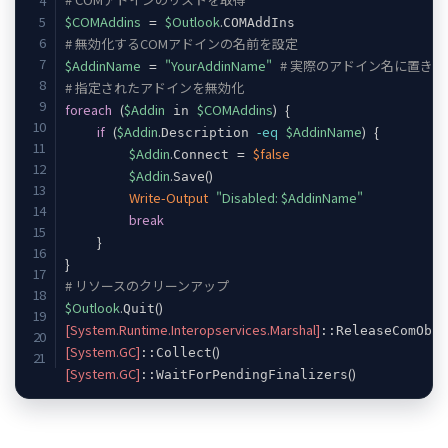
$COMAddins
$Outlook
.
 = 
# 無効化するCOMアドインの名前を設定
$AddinName
"YourAddinName"
# 実際のアドイン名に置き
 = 
# 指定されたアドインを無効化
foreach
(
$Addin
$COMAddins
)
{
 in 
if
(
$Addin
.
-eq
$AddinName
)
{
Description 
$Addin
.
$false
Connect = 
$Addin
.
(
)
Save
Write-Output
"Disabled: 
$AddinName
"
break
}
}
# リソースのクリーンアップ
$Outlook
.
(
)
Quit
[System.Runtime.Interopservices.Marshal]
::ReleaseComObj
[System.GC]
(
)
::Collect
[System.GC]
(
)
::WaitForPendingFinalizers