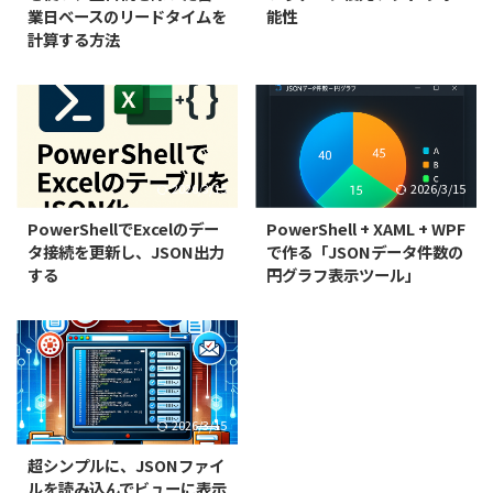
業日ベースのリードタイムを
能性
計算する方法
2026/3/15
2026/3/15
PowerShellでExcelのデー
PowerShell + XAML + WPF
タ接続を更新し、JSON出力
で作る「JSONデータ件数の
する
円グラフ表示ツール」
2026/3/15
超シンプルに、JSONファイ
ルを読み込んでビューに表示