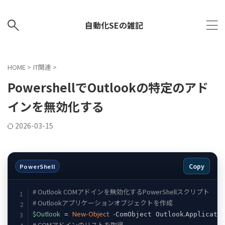
自動化SEの雑記
HOME
>
IT関連
>
PowershellでOutlookの特定のアド
インを無効化する
2026-03-15
Copy
PowerShell
# Outlook COMアドインを無効化するPowerShellスクリプト
# Outlookアプリケーションオブジェクトを作成
$Outlook
New-Object
-
.
 = 
ComObject Outlook
# COMアドインのリストを取得